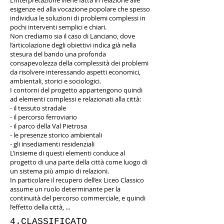
L’interpretazione viene fatta in relazione alle
esigenze ed alla vocazione popolare che spesso
individua le soluzioni di problemi complessi in
pochi interventi semplici e chiari.
Non crediamo sia il caso di Lanciano, dove
l’articolazione degli obiettivi indica già nella
stesura del bando una profonda
consapevolezza della complessità dei problemi
da risolvere interessando aspetti economici,
ambientali, storici e sociologici.
I contorni del progetto appartengono quindi
ad elementi complessi e relazionati alla città:
- il tessuto stradale
- il percorso ferroviario
- il parco della Val Pietrosa
- le presenze storico ambientali
- gli insediamenti residenziali
L’insieme di questi elementi conduce al
progetto di una parte della città come luogo di
un sistema più ampio di relazioni.
In particolare il recupero dell’ex Liceo Classico
assume un ruolo determinante per la
continuità del percorso commerciale, e quindi
l’effetto della città, …
4.CLASSIFICATO