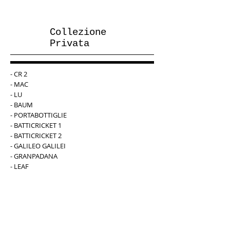
Show More
Collezione
Privata
- CR 2
- MAC
- LU
- BAUM
- PORTABOTTIGLIE
- BATTICRICKET 1
- BATTICRICKET 2
- GALILEO GALILEI
- GRANPADANA
- LEAF
- AGFM
- LINEA AGFM
- LINEA 2 AGFM
- ZIGO ZAGO
-DROP
-ALUMROF